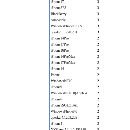
iPhone17
3
iPhoneSE3
3
BlackBerry
3
compatible
3
WindowsPhoneOS7.5
3
qdesk2.5.1270.201
3
iPhone14Pro
2
iPhone17Pro
2
iPhone16Pro
2
iPhone14ProMax
2
iPhone17ProMax
2
iPhone14
2
Phone
2
WindowsNT10
2
iPhone91
2
WindowsNT10.0)AppleW
2
iPhone6
2
iPhone5SGLOBAL
2
WindowsPhone8.0
2
qdesk2.4.1263.203
2
iPhone4
2
YYGameAll_1.2.153810
2