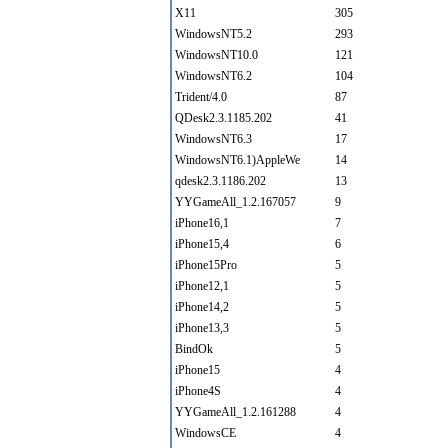
X11
305
WindowsNT5.2
293
WindowsNT10.0
121
WindowsNT6.2
104
Trident/4.0
87
QDesk2.3.1185.202
41
WindowsNT6.3
17
WindowsNT6.1)AppleWe
14
qdesk2.3.1186.202
13
YYGameAll_1.2.167057
9
iPhone16,1
7
iPhone15,4
6
iPhone15Pro
5
iPhone12,1
5
iPhone14,2
5
iPhone13,3
5
BindOk
5
iPhone15
4
iPhone4S
4
YYGameAll_1.2.161288
4
WindowsCE
4