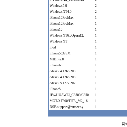
Windows5.0
2
WindowsNT4.0
2
iPhone15ProMax
1
iPhone16ProMax
1
iPhone16
1
WindowsNT6.0Opera12.
1
WindowsNT
1
iPod
1
iPhone5CGSM
1
MIDP-2.0
1
iPhone6p
1
qdesk2.4.1266.203
1
qdesk2.4.1265.203
1
qdesk2.5.1277.202
1
iPhone5
1
HW-HUAWEI_C8500/C850
1
MOT-XT800/TITA_M2_16
1
DSE-support@huaweisy
1
网