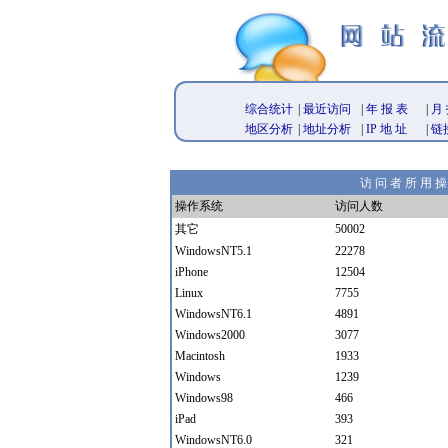
综合统计
|
最近访问
|
年 报 表
|
月 
地区分析
|
地址分析
|
IP 地 址
|
链
访 问 者 所 用 操
操作系统
访问人数
其它
50002
WindowsNT5.1
22278
iPhone
12504
Linux
7755
WindowsNT6.1
4891
Windows2000
3077
Macintosh
1933
Windows
1239
Windows98
466
iPad
393
WindowsNT6.0
321